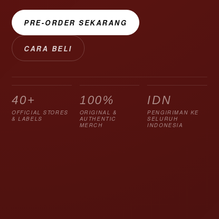
PRE-ORDER SEKARANG
CARA BELI
40+
100%
IDN
OFFICIAL STORES
ORIGINAL &
PENGIRIMAN KE
& LABELS
AUTHENTIC
SELURUH
MERCH
INDONESIA